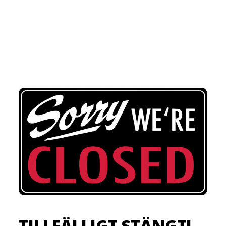
TILLFÄLLIGT STÄNGT!