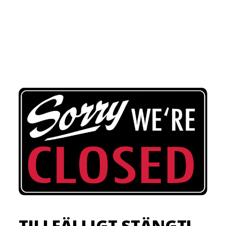
TILLFÄLLIGT STÄNGT!