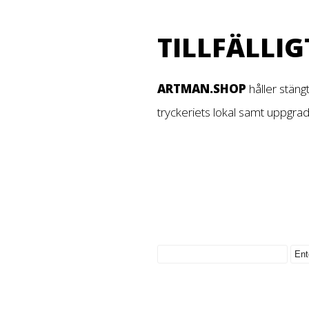
TILLFÄLLIG
ARTMAN.SHOP
håller stäng
tryckeriets lokal samt uppgra