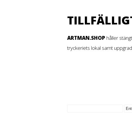
TILLFÄLLIG
ARTMAN.SHOP
håller stäng
tryckeriets lokal samt uppgra