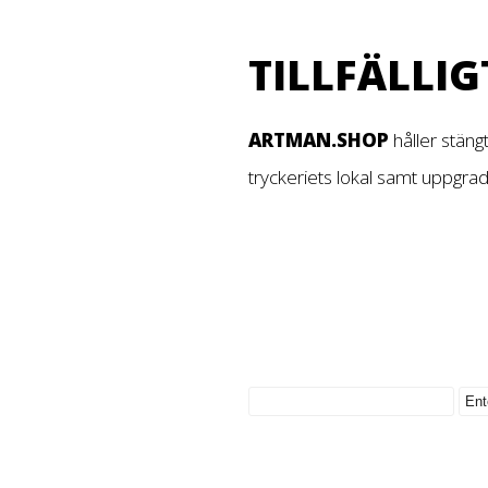
TILLFÄLLIG
ARTMAN.SHOP
håller stäng
tryckeriets lokal samt uppgra