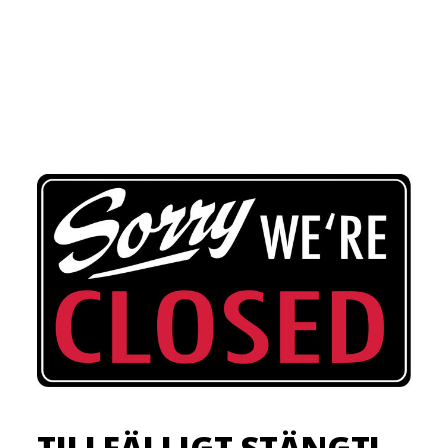
TILLFÄLLIGT STÄNGT!