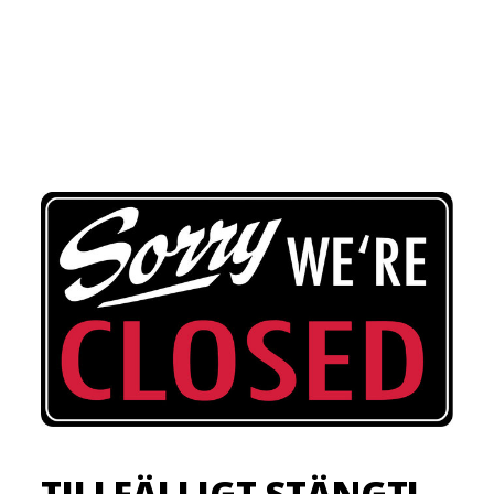
TILLFÄLLIGT STÄNGT!