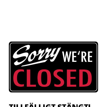
TILLFÄLLIGT STÄNGT!