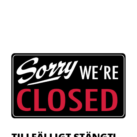
TILLFÄLLIGT STÄNGT!