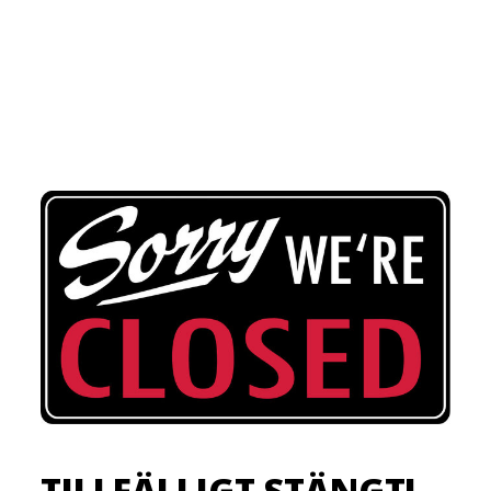
TILLFÄLLIGT STÄNGT!