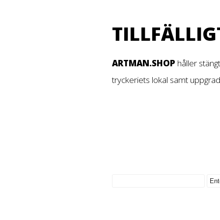
TILLFÄLLIG
ARTMAN.SHOP
håller stäng
tryckeriets lokal samt uppgra