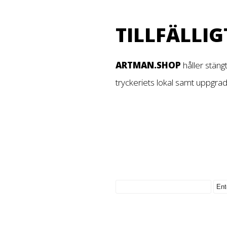
TILLFÄLLIG
ARTMAN.SHOP
håller stäng
tryckeriets lokal samt uppgra