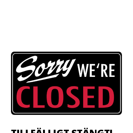
TILLFÄLLIGT STÄNGT!