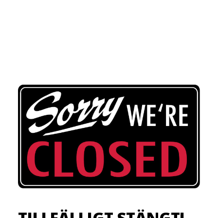
TILLFÄLLIGT STÄNGT!