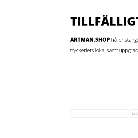
TILLFÄLLIG
ARTMAN.SHOP
håller stäng
tryckeriets lokal samt uppgra