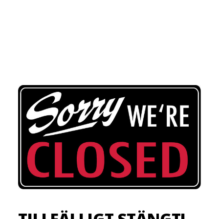
TILLFÄLLIGT STÄNGT!