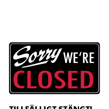
TILLFÄLLIGT STÄNGT!