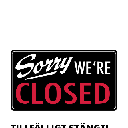
TILLFÄLLIGT STÄNGT!