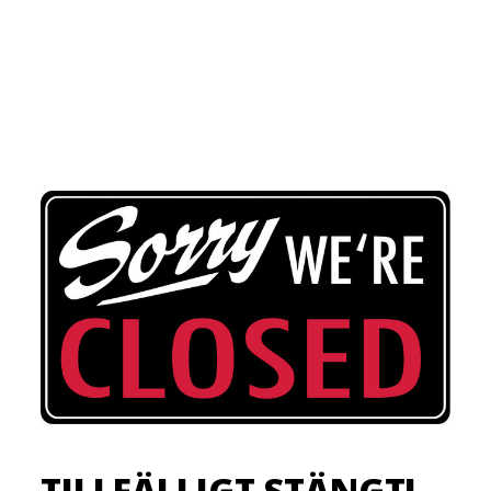
TILLFÄLLIGT STÄNGT!