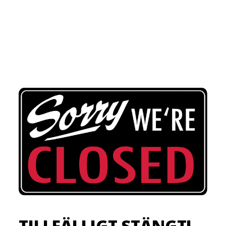
TILLFÄLLIGT STÄNGT!