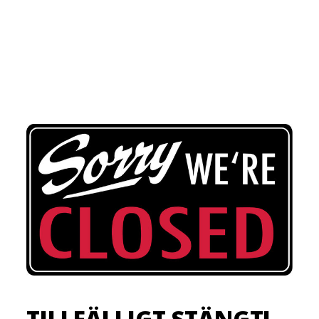
TILLFÄLLIGT STÄNGT!