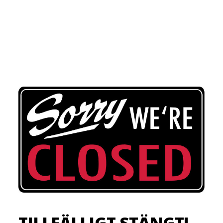
TILLFÄLLIGT STÄNGT!