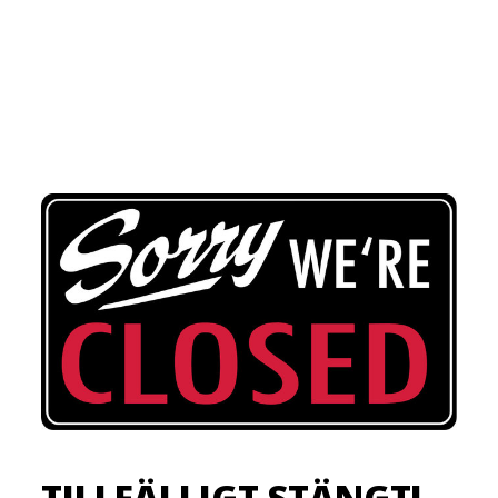
TILLFÄLLIGT STÄNGT!