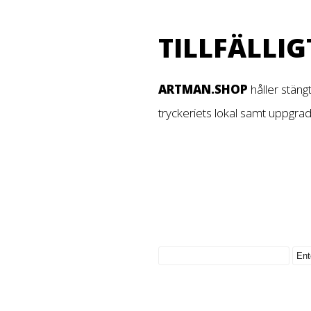
TILLFÄLLIG
ARTMAN.SHOP
håller stäng
tryckeriets lokal samt uppgra