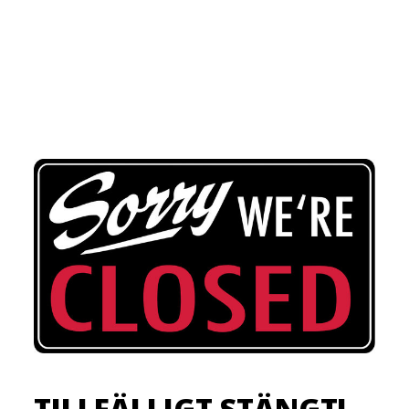
TILLFÄLLIGT STÄNGT!