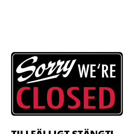
TILLFÄLLIGT STÄNGT!