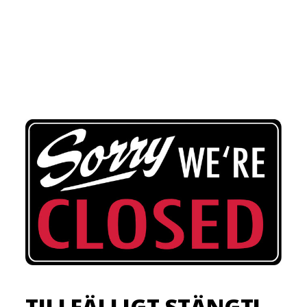
TILLFÄLLIGT STÄNGT!