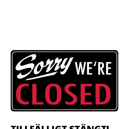
TILLFÄLLIGT STÄNGT!