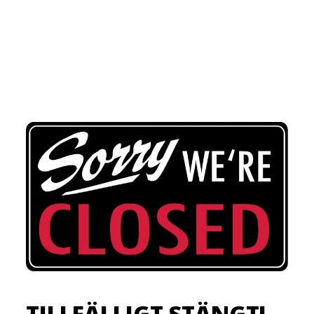
TILLFÄLLIGT STÄNGT!