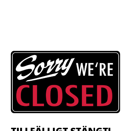
TILLFÄLLIGT STÄNGT!